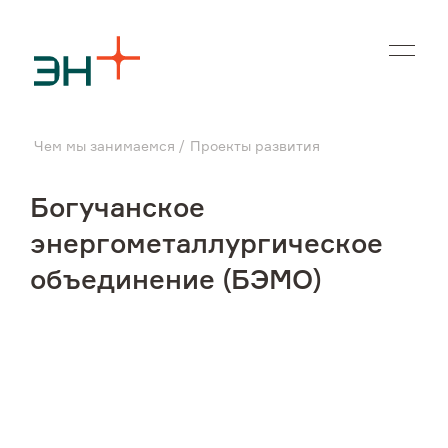
En
Чем мы занимаемся
Проекты развития
О нас
Богучанское
Чем мы занимаемся
энергометаллургическое
объединение (БЭМО)
Инвесторам
Устойчивое развитие
Карьера