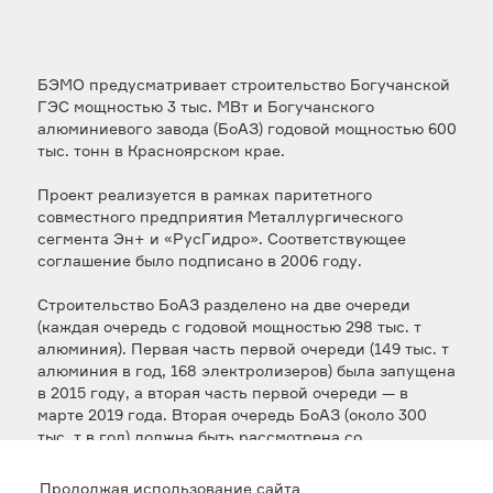
БЭМО предусматривает строительство Богучанской
ГЭС мощностью 3 тыс. МВт и Богучанского
алюминиевого завода (БоАЗ) годовой мощностью 600
тыс. тонн в Красноярском крае.
Проект реализуется в рамках паритетного
совместного предприятия Металлургического
сегмента Эн+ и «РусГидро». Соответствующее
соглашение было подписано в 2006 году.
Строительство БоАЗ разделено на две очереди
(каждая очередь с годовой мощностью 298 тыс. т
алюминия). Первая часть первой очереди (149 тыс. т
алюминия в год, 168 электролизеров) была запущена
в 2015 году, а вторая часть первой очереди — в
марте 2019 года. Вторая очередь БоАЗ (около 300
тыс. т в год) должна быть рассмотрена со
стратегическим партнером «РусГидро» после
выхода на проектную мощность первой очереди и с
Продолжая использование сайта