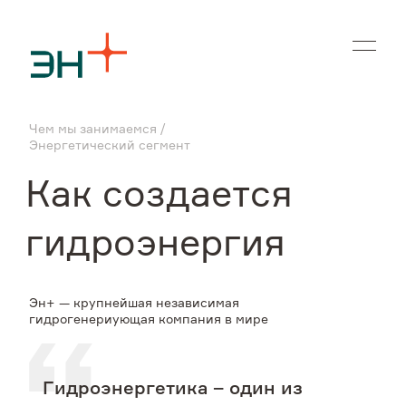
En
Чем мы занимаемся
О нас
Энергетический сегмент
Как создается
Чем мы занимаемся
гидроэнергия
Инвесторам
Эн+ — крупнейшая независимая
Устойчивое развитие
гидрогенериующая компания в мире
Карьера
Гидроэнергетика – один из