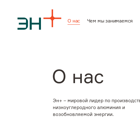
О нас
Чем мы занимаемся
О нас
Чем мы заним
О нас
Инвесторам
Эн+ – мировой лидер по производст
низкоуглеродного алюминия и
Устойчивое ра
возобновляемой энергии.
Карьера