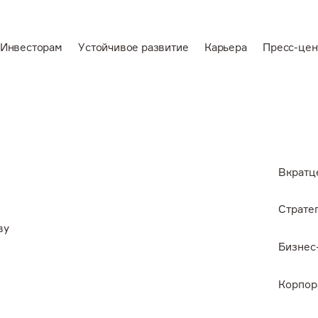
Инвесторам
Устойчивое развитие
Карьера
Пресс-цен
En
Вкратце об Эн+
О выбросах начисто
аемся
Вкратц
Защитники Байкала
Стратегия
Страте
ву
Бизнес-модель
Бизнес
звитие
География активов
Корпор
Корпоративное упра