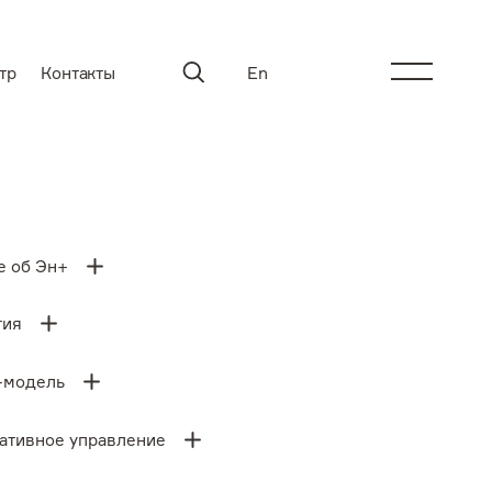
тр
Контакты
En
ту
е об Эн+
гия
-модель
ативное управление
вление