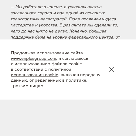
— Мы работали в канале, в условиях плотно
заселенного города и под одной из основных
транспортных магистралей. Люди проявили чудеса
мастерства и упорства. В результате мы сделали то,
чего до нас никто не делал. Конечно, большая
поддержка была на уровне федерального центра, от
губернатора Игоря Ивановича Кобзева. На мой взгляд,
мы с вами получили очень ценный опыт, который
Продолжая использование сайта
сможем применить в других подобных проектах.
www.enplusgroup.com
, я соглашаюсь
с использованием файлов cookie
Председатель Законодательного собрания
в соответствии с
политикой
Иркутской области Александр Ведерников:
использования cookie
, включая передачу
данных, определенных в политике,
третьим лицам.
— Несколько десятилетий Иркутск не знал таких
масштабных и таких красивых по замыслу
инфраструктурных проектов по строительству
тепловых магистралей. Большое вам спасибо, молодцы!
Вы вместо 42 месяцев сделали всё за 28. Большое
спасибо вам за такой ускоренный темп. Пусть этот
тепловой луч откроет многолетний, долгосрочный,
среднесрочный и краткосрочный проект модернизации
тепловых сетей в городе Иркутске.