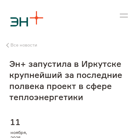
En
Все новости
О нас
Эн+ запустила в Иркутске
Чем мы занимаемся
крупнейший за последние
полвека проект в сфере
Инвесторам
теплоэнергетики
Устойчивое развитие
1
1
Карьера
ноября,