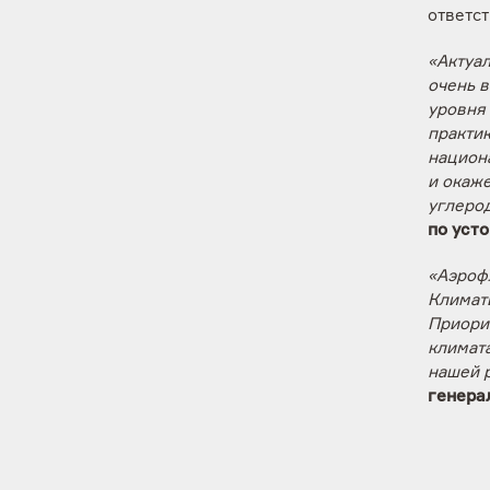
ответс
«Актуал
очень в
уровня
практик
национ
и окаж
углеро
по уст
«Аэроф
Климат
Приори
климат
нашей р
генера
Чиханч
деятель
что по