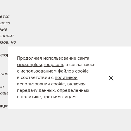
ется
ового
кие
зволит
зов, но
ктора
Продолжая использование сайта
www.enplusgroup.com
, я соглашаюсь
с использованием файлов cookie
енной
в соответствии с
политикой
использования cookie
, включая
ию
передачу данных, определенных
яющая
в политике, третьим лицам.
ндрей
сти
ровень,
ни