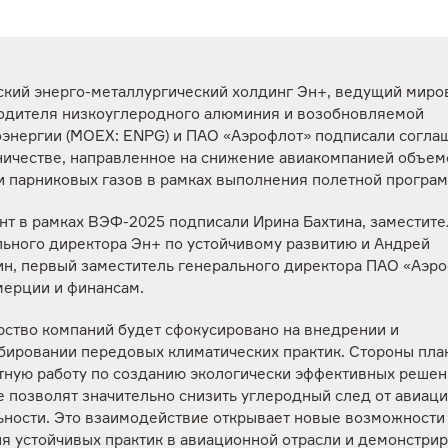
ский энерго-металлургический холдинг Эн+, ведущий миро
одителя низкоуглеродного алюминия и возобновляемой
оэнергии (MOEX: ENPG) и ПАО «Аэрофлот» подписали согла
ничестве, направленное на снижение авиакомпанией объем
и парниковых газов в рамках выполнения полетной програ
нт в рамках ВЭФ-2025 подписали Ирина Бахтина, заместите
льного директора Эн+ по устойчивому развитию и Андрей
ин, первый заместитель генерального директора ПАО «Аэр
мерции и финансам.
рство компаний будет сфокусировано на внедрении и
бировании передовых климатических практик. Стороны пла
тную работу по созданию экологически эффективных решен
е позволят значительно снизить углеродный след от авиац
ьности. Это взаимодействие открывает новые возможности
я устойчивых практик в авиационной отрасли и демонстрир