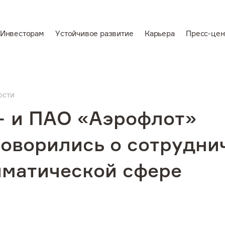
Инвесторам
Устойчивое развитие
Карьера
Пресс-цен
En
Ведущий
вертикально-
ости
аемся
интегрированный
+ и ПАО «Аэрофлот»
производитель
алюминия и
оворились о сотрудни
электроэнергии
иматической сфере
звитие