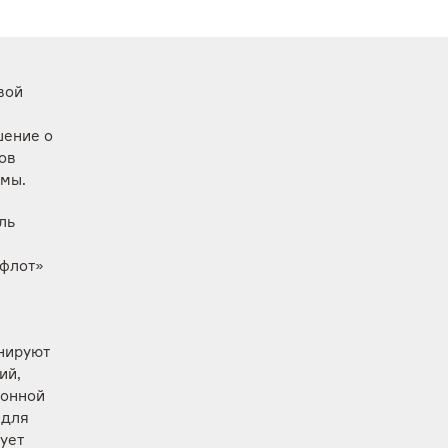
вой
шение о
ов
ммы.
ль
офлот»
нируют
ий,
ионной
 для
ует