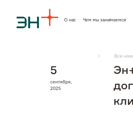
О нас
Чем мы занимаемся
О нас
Все нов
Чем мы заним
Эн
5
сентября,
дог
Инвесторам
2025
кл
Устойчивое ра
Карьера