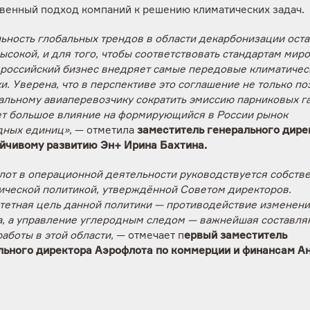
твенный подход компаний к решению климатических задач.
ьность глобальных трендов в области декарбонизации оста
ысокой, и для того, чтобы соответствовать стандартам мир
 российский бизнес внедряет самые передовые климатичес
и. Уверена, что в перспективе это соглашение не только по
альному авиаперевозчику сократить эмиссию парниковых га
ет большое влияние на формирующийся в России рынок
дных единиц»,
— отметила
заместитель генерального дире
ойчивому развитию Эн+ Ирина Бахтина.
лот в операционной деятельности руководствуется собств
ической политикой, утверждённой Советом директоров.
тетная цель данной политики — противодействие изменен
а, а управление углеродным следом — важнейшая составл
аботы в этой области,
— отмечает п
ервый заместитель
льного директора Аэрофлота по коммерции и финансам А
ин.
—
Уверен, что сотрудничество с Эн+ позволит нам выве
ность в сфере компенсации углеродного следа на новый у
ложительным образом скажется на экологии и качестве жиз