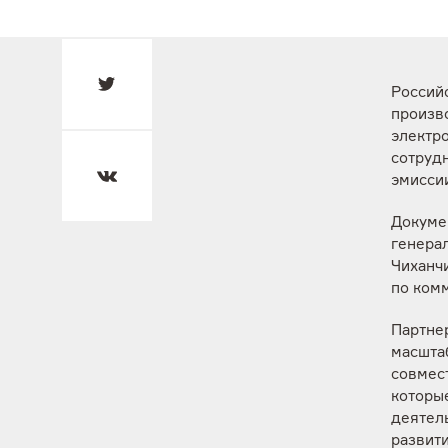
Россий
произв
электр
сотруд
эмисси
Докуме
генера
Чиханч
по ком
Партне
масшта
совмес
которы
деятел
развити