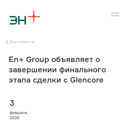
En
Все новости
О нас
En+ Group объявляет о
Чем мы занимаемся
завершении финального
этапа сделки с Glencore
Инвесторам
Устойчивое развитие
3
февраля,
Карьера
2020