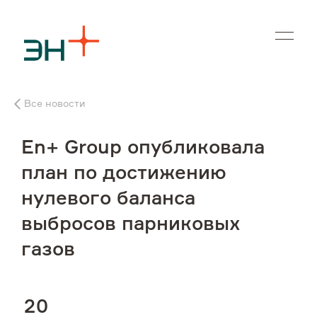
En
Все новости
О нас
En+ Group опубликовала
Чем мы занимаемся
план по достижению
нулевого баланса
Инвесторам
выбросов парниковых
Устойчивое развитие
газов
Карьера
2
0