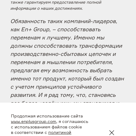
также гарантируем предоставление полной
информации о наших достижениях.
Обязанность таких компаний-лидеров,
как En+ Group, – способствовать
переменам к лучшему. Именно мы
должны способствовать трансформации
производственно-сбытовых цепочек и
переменам в мышлении потребителя,
предлагая ему возможность выбрать
именно тот продукт, который был создан
с учетом принципов устойчивого
развития. И я рад тому, что, становясь
все более «зелёными» мы становимся и
более эффективными. Мы получаем
Продолжая использование сайта
возможность предоставлять конечному
www.enplusgroup.com
, я соглашаюсь
с использованием файлов cookie
потребителю инновационную
в соответствии с
политикой