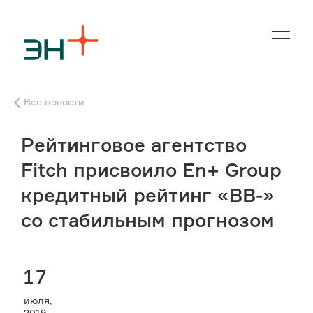
En
Все новости
О нас
Рейтинговое агентство
Чем мы занимаемся
Fitch присвоило En+ Group
кредитный рейтинг «BB-»
Инвесторам
со стабильным прогнозом
Устойчивое развитие
1
7
Карьера
июля,