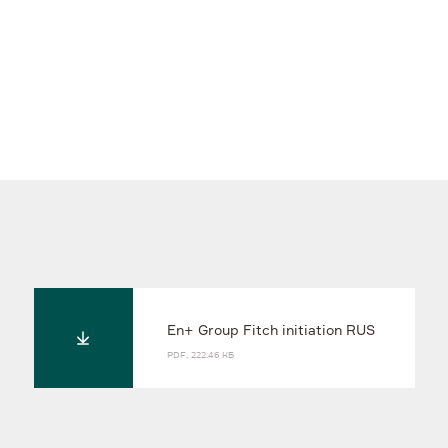
En+ Group Fitch initiation RUS
PDF, 222.46 КБ