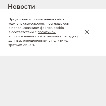
Новости
Продолжая использование сайта
www.enplusgroup.com
, я соглашаюсь
с использованием файлов cookie
в соответствии с
политикой
использования cookie
, включая передачу
данных, определенных в политике,
третьим лицам.
Семейный арт-фестиваль «Дубыня» собрал
более 10000 гостей на Ангаре
3 авг 2026