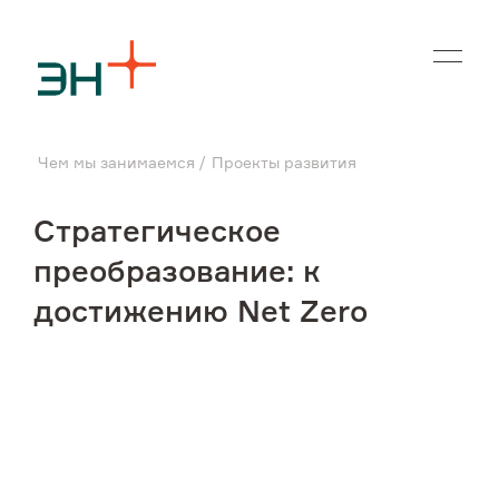
En
Чем мы занимаемся
Проекты развития
О нас
Стратегическое
Чем мы занимаемся
преобразование: к
достижению Net Zero
Инвесторам
Устойчивое развитие
Карьера