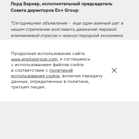
Лорд Баркер, исполнительный председатель
:
Совета директоров En+ Group
"Сегодняшнее объявление - еще один важный шаг в
нашем стремлении возглавить движение мировой
алюминиевой отрасли к низкоуглеродной экономике.
AL+ станет лидером в производстве низкоуглеродного
алюминия с точки зрения углеродного следа и других
Продолжая использование сайта
экологических характеристик. Кроме того,
www.enplusgroup.com
, я соглашаюсь
планируемое выделение создаст дополнительные
с использованием файлов cookie
возможности для развития активов, расположенных в
в соответствии с
политикой
России, в том числе и с экологической точки зрения.
использования cookie
, включая передачу
Это потребует принципиально иного подхода к
данных, определенных в политике,
технологиям и инвестициям в их развитие по
третьим лицам.
сравнению с нашими международными активами".
Реализация проекта